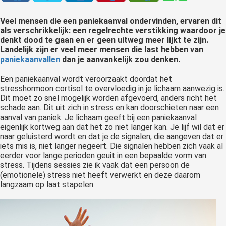
 op de
Veel mensen die een paniekaanval ondervinden, ervaren dit
e. Hierdoor
als verschrikkelijk: een regelrechte verstikking waardoor je
 website-
denkt dood te gaan en er geen uitweg meer lijkt te zijn.
ren
Landelijk zijn er veel meer mensen die last hebben van
nte
paniekaanvallen
dan je aanvankelijk zou denken.
enties
Een paniekaanval wordt veroorzaakt doordat het
gebaseerd
stresshormoon cortisol te overvloedig in je lichaam aanwezig is.
 gedrag van
Dit moet zo snel mogelijk worden afgevoerd, anders richt het
ezoeker.
schade aan. Dit uit zich in stress en kan doorschieten naar een
aanval van paniek. Je lichaam geeft bij een paniekaanval
eigenlijk kortweg aan dat het zo niet langer kan. Je lijf wil dat er
naar geluisterd wordt en dat je de signalen, die aangeven dat er
uren
iets mis is, niet langer negeert. Die signalen hebben zich vaak al
eerder voor lange perioden geuit in een bepaalde vorm van
stress. Tijdens sessies zie ik vaak dat een persoon de
(emotionele) stress niet heeft verwerkt en deze daarom
langzaam op laat stapelen.