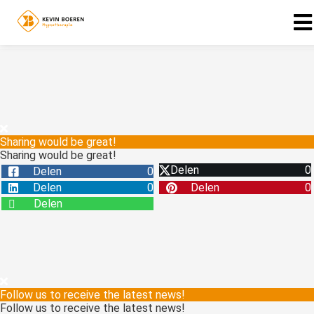
ngen
 policy
Sharing would be great!
Sharing would be great!
oneel
Delen
0
Delen
0
onele
Delen
0
Delen
0
s zijn
Delen
kelijk om
bsite te
ken. Ze
 gebruikt
asisfuncties
Follow us to receive the latest news!
der deze
Follow us to receive the latest news!