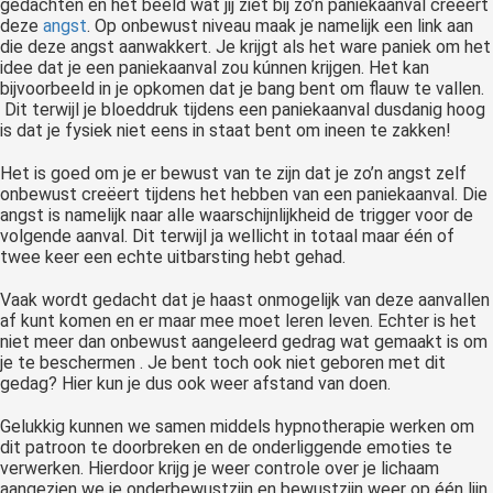
gedachten en het beeld wat jij ziet bij zo’n paniekaanval creëert
deze
angst
. Op onbewust niveau maak je namelijk een link aan
die deze angst aanwakkert. Je krijgt als het ware paniek om het
idee dat je een paniekaanval zou kúnnen krijgen. Het kan
bijvoorbeeld in je opkomen dat je bang bent om flauw te vallen.
Dit terwijl je bloeddruk tijdens een paniekaanval dusdanig hoog
is dat je fysiek niet eens in staat bent om ineen te zakken!
Het is goed om je er bewust van te zijn dat je zo’n angst zelf
onbewust creëert tijdens het hebben van een paniekaanval. Die
angst is namelijk naar alle waarschijnlijkheid de trigger voor de
volgende aanval. Dit terwijl ja wellicht in totaal maar één of
twee keer een echte uitbarsting hebt gehad.
Vaak wordt gedacht dat je haast onmogelijk van deze aanvallen
af kunt komen en er maar mee moet leren leven. Echter is het
niet meer dan onbewust aangeleerd gedrag wat gemaakt is om
je te beschermen . Je bent toch ook niet geboren met dit
gedag? Hier kun je dus ook weer afstand van doen.
Gelukkig kunnen we samen middels hypnotherapie werken om
dit patroon te doorbreken en de onderliggende emoties te
verwerken. Hierdoor krijg je weer controle over je lichaam
aangezien we je onderbewustzijn en bewustzijn weer op één lijn