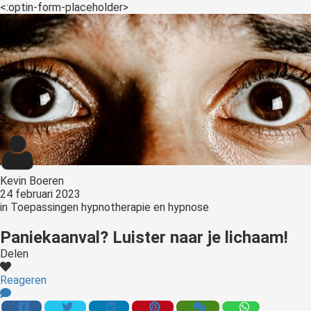
s kan de
<:optin-form-placeholder>
e niet
oneren.
ieken
ische
s worden
kt om
em
tie te
elen over
Kevin Boeren
drag van
24 februari 2023
zoeker op
in
Toepassingen hypnotherapie en hypnose
site.
Paniekaanval? Luister naar je lichaam!
ing
Delen
ingcookies
Reageren
 gebruikt
oekers te