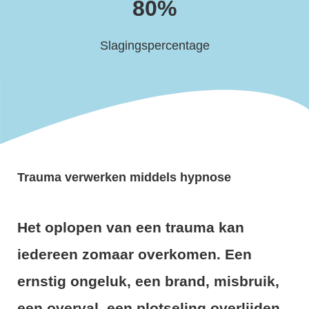
80%
 op de
e. Hierdoor
Slagingspercentage
 website-
ren
nte
enties
gebaseerd
 gedrag van
ezoeker.
Trauma verwerken middels hypnose
uren
Het oplopen van een trauma kan
iedereen zomaar overkomen. Een
ernstig ongeluk, een brand, misbruik,
een overval, een plotseling overlijden