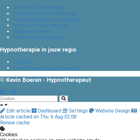
Overzicht toepassingen
Cliëntreacties hypnotherapie
Hypnotherapie afspraak maken
Werkwijze hypnotherapie
Blogs en artikelen
Tarieven hypnotherapie
Hypnotherapie in jouw regio
Locaties
Kevin Boeren Hypnotherapeut
© Kevin Boeren - Hypnotherapeut
Edit article
Dashboard
Settings
Website Design
Article cached on Thu. 6 Aug 02:08
Renew cache
Cookies