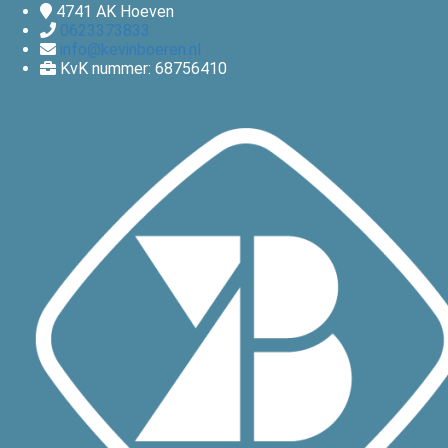
4741 AK
Hoeven
0623373833
info@kevinboeren.nl
KvK nummer: 68756410