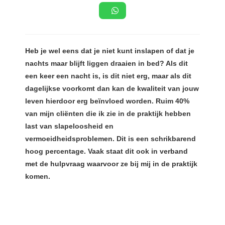
s kan de
e niet
oneren.
ieken
Heb je wel eens dat je niet kunt inslapen of dat je
nachts maar blijft liggen draaien in bed? Als dit
ische
een keer een nacht is, is dit niet erg, maar als dit
s worden
dagelijkse voorkomt dan kan de kwaliteit van jouw
kt om
leven hierdoor erg beïnvloed worden. Ruim 40%
em
tie te
van mijn cliënten die ik zie in de praktijk hebben
elen over
last van slapeloosheid en
drag van
vermoeidheidsproblemen. Dit is een schrikbarend
zoeker op
hoog percentage. Vaak staat dit ook in verband
site.
met de hulpvraag waarvoor ze bij mij in de praktijk
komen.
ing
ingcookies
 gebruikt
oekers te