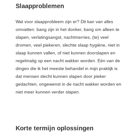
Slaapproblemen
 op de
e. Hierdoor
 website-
Wat voor slaapprobleem zijn er? Dit kan van alles
ren
omvatten: bang zijn in het donker, bang om alleen te
nte
slapen, verlatingsangst, nachtmerries, (te) veel
enties
dromen, veel piekeren, slechte slaap hygiëne, niet in
gebaseerd
slaap kunnen vallen, of niet kunnen doorslapen en
 gedrag van
regelmatig op een nacht wakker worden. Eén van de
ezoeker.
dingen die ik het meeste behandel in mijn praktijk is
dat mensen slecht kunnen slapen door pieker
gedachten, ongewenst in de nacht wakker worden en
uren
niet meer kunnen verder slapen.
Korte termijn oplossingen