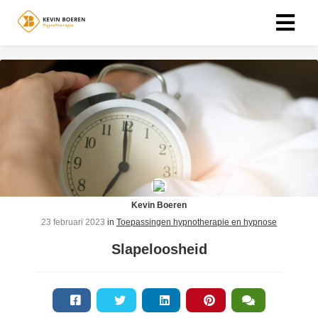
ngen
 policy
oneel
onele
s zijn
Kevin Boeren
kelijk om
23 februari 2023
in
Toepassingen hypnotherapie en hypnose
bsite te
Slapeloosheid
ken. Ze
 gebruikt
asisfuncties
der deze