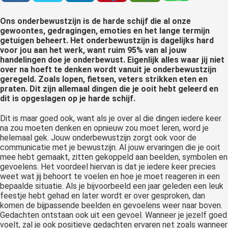
 op de
Ons onderbewustzijn is de harde schijf die al onze
e. Hierdoor
gewoontes, gedragingen, emoties en het lange termijn
 website-
getuigen beheert. Het onderbewustzijn is dagelijks hard
ren
voor jou aan het werk, want ruim 95% van al jouw
nte
handelingen doe je onderbewust. Eigenlijk alles waar jij niet
over na hoeft te denken wordt vanuit je onderbewustzijn
enties
geregeld. Zoals lopen, fietsen, veters strikken eten en
gebaseerd
praten. Dit zijn allemaal dingen die je ooit hebt geleerd en
 gedrag van
dit is opgeslagen op je harde schijf.
ezoeker.
Dit is maar goed ook, want als je over al die dingen iedere keer
na zou moeten denken en opnieuw zou moet leren, word je
helemaal gek. Jouw onderbewustzijn zorgt ook voor de
uren
communicatie met je bewustzijn. Al jouw ervaringen die je ooit
mee hebt gemaakt, zitten gekoppeld aan beelden, symbolen en
gevoelens. Het voordeel hiervan is dat je iedere keer precies
weet wat jij behoort te voelen en hoe je moet reageren in een
bepaalde situatie. Als je bijvoorbeeld een jaar geleden een leuk
feestje hebt gehad en later wordt er over gesproken, dan
komen de bijpassende beelden en gevoelens weer naar boven.
Gedachten ontstaan ook uit een gevoel. Wanneer je jezelf goed
voelt, zal je ook positieve gedachten ervaren net zoals wanneer