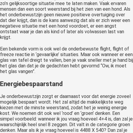
zo’n gelijksoortige situatie mee te laten maken. Vaak ervaren
mensen dan een soort weerstand bij het zien van een hond. Als
het onderbewustzijn geen nieuwe positieve overtuiging over
dat dier krijgt, dan is de kans aanwezig dat als er zich weer een
negatieve situatie met een hond voordoet, er een angst
ontstaat waar je dan als kind of later als volwassen last van
krijgt.
Een bekende vorm is ook wel de onderbewuste flight, flight of
freeze reactie in ‘gevaarlijke’ situaties. Maar ook wanneer er een
glas van tafel dreigt te vallen, ben je vaak sneller met je hand bij
het glas dan dat je de gedachten hebt gevormd “Ow, ik moet
het glas vangen”.
Energiebespaarstand
Je onderbewustzijn zorgt er daarnaast voor dat energie zoveel
mogelijk bespaart wordt. Het zal altijd de makkelijkste weg
kiezen met de minste weerstand, zodat het je weinig energie
kost. We noemen dit ook wel ‘rood’ en ‘groen’ denken. Een
simpel voorbeeld: wanneer ik jou vraag hoeveel 4+4 is, dan zal je
waarschijnlijk heel snel 8 zeggen. Dit valt in de categorie groen
denken. Maar als ik je vraag hoeveel is 4488 X 540? Dan zal je