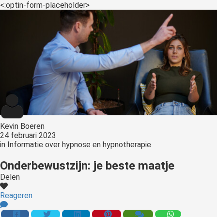
s kan de
<:optin-form-placeholder>
e niet
oneren.
ieken
ische
s worden
kt om
em
tie te
elen over
Kevin Boeren
drag van
24 februari 2023
zoeker op
in
Informatie over hypnose en hypnotherapie
site.
Onderbewustzijn: je beste maatje
ing
Delen
ingcookies
Reageren
 gebruikt
oekers te