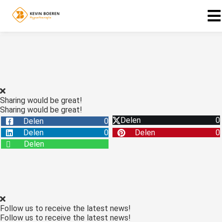
ngen
 policy
Sharing would be great!
Sharing would be great!
oneel
Delen
0
Delen
0
onele
Delen
0
Delen
0
s zijn
Delen
kelijk om
bsite te
ken. Ze
 gebruikt
asisfuncties
Follow us to receive the latest news!
der deze
Follow us to receive the latest news!