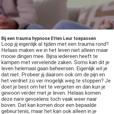
s kan de
e niet
oneren.
ieken
ische
Bij een trauma hypnose Etten Leur toepassen
s worden
Loop jij eigenlijk al tijden met een trauma rond?
kt om
Helaas maken we in het leven niet alleen maar
em
mooie dingen mee. Bijna iedereen heeft te
tie te
kampen met vervelende zaken. Soms kan dit je
elen over
leven helemaal gaan beheersen. Eigenlijk wil je
drag van
dat niet. Probeer jij daarom ook om de pijn en
zoeker op
het verdriet zo ver mogelijk weg te stoppen? Je
site.
doet je best om het te vergeten en dan kun je
ing
gewoon verder met je leven. Helaas komen
deze nare gevoelens toch vaak weer naar
ingcookies
boven. Dat kan komen door een bepaalde
 gebruikt
gebeurtenis, maar het kan ook alleen in je
oekers te