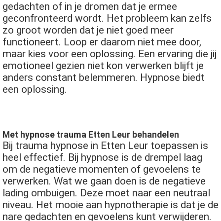
gedachten of in je dromen dat je ermee
 op de
geconfronteerd wordt. Het probleem kan zelfs
e. Hierdoor
zo groot worden dat je niet goed meer
 website-
functioneert. Loop er daarom niet mee door,
ren
maar kies voor een oplossing. Een ervaring die jij
nte
emotioneel gezien niet kon verwerken blijft je
enties
anders constant belemmeren. Hypnose biedt
gebaseerd
een oplossing.
 gedrag van
ezoeker.
Met hypnose trauma Etten Leur behandelen
uren
Bij trauma hypnose in Etten Leur toepassen is
heel effectief. Bij hypnose is de drempel laag
om de negatieve momenten of gevoelens te
verwerken. Wat we gaan doen is de negatieve
lading ombuigen. Deze moet naar een neutraal
niveau. Het mooie aan hypnotherapie is dat je de
nare gedachten en gevoelens kunt verwijderen.