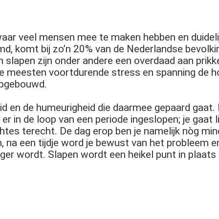
aar veel mensen mee te maken hebben en duidelij
, komt bij zo’n 20% van de Nederlandse bevolking 
slapen zijn onder andere een overdaad aan prikkels
 de meesten voortdurende stress en spanning de ho
opgebouwd.
d en de humeurigheid die daarmee gepaard gaat. 
is er in de loop van een periode ingeslopen; je gaat
tes terecht. De dag erop ben je namelijk nòg mind
 na een tijdje word je bewust van het probleem en 
er wordt. Slapen wordt een heikel punt in plaats