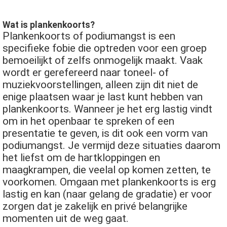
 op de
e. Hierdoor
Wat is plankenkoorts?
 website-
Plankenkoorts of podiumangst is een
ren
specifieke fobie die optreden voor een groep
nte
bemoeilijkt of zelfs onmogelijk maakt. Vaak
enties
wordt er gerefereerd naar toneel- of
gebaseerd
muziekvoorstellingen, alleen zijn dit niet de
 gedrag van
enige plaatsen waar je last kunt hebben van
ezoeker.
plankenkoorts. Wanneer je het erg lastig vindt
om in het openbaar te spreken of een
presentatie te geven, is dit ook een vorm van
uren
podiumangst. Je vermijd deze situaties daarom
het liefst om de hartkloppingen en
maagkrampen, die veelal op komen zetten, te
voorkomen. Omgaan met plankenkoorts is erg
lastig en kan (naar gelang de gradatie) er voor
zorgen dat je zakelijk en privé belangrijke
momenten uit de weg gaat.