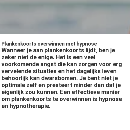
s kan de
e niet
oneren.
ieken
ische
Plankenkoorts overwinnen met hypnose
s worden
Wanneer je aan plankenkoorts lijdt, ben je
kt om
zeker niet de enige. Het is een veel
em
voorkomende angst die kan zorgen voor erg
tie te
vervelende situaties en het dagelijks leven
elen over
behoorlijk kan dwarsbomen. Je bent niet je
drag van
optimale zelf en presteert minder dan dat je
zoeker op
eigenlijk zou kunnen. Een effectieve manier
site.
om plankenkoorts te overwinnen is hypnose
ing
en hypnotherapie.
ingcookies
 gebruikt
oekers te