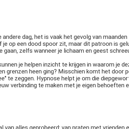
 andere dag, het is vaak het gevolg van maanden o
 je op een dood spoor zit, maar dit patroon is gel
 gaan, zelfs wanneer je lichaam en geest schre
nnen je helpen inzicht te krijgen in waarom je d
igen grenzen heen ging? Misschien komt het door 
e" te zeggen. Hypnose helpt je om die diepgewort
euw verbinding te maken met je eigen behoeften e
van alles geprobeerd: van praten met vrienden en