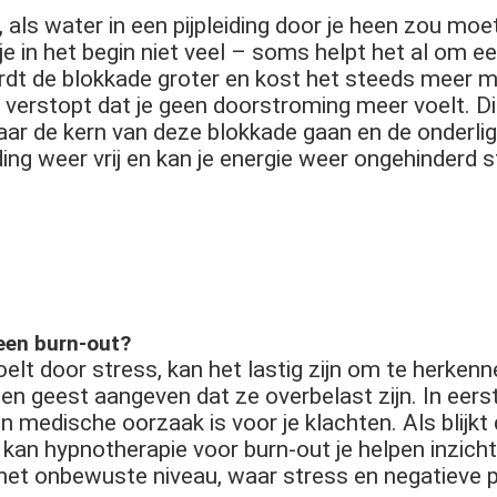
t, als water in een pijpleiding door je heen zou mo
k je in het begin niet veel – soms helpt het al om 
t de blokkade groter en kost het steeds meer moe
verstopt dat je geen doorstroming meer voelt. Dit
r de kern van deze blokkade gaan en de onderli
ding weer vrij en kan je energie weer ongehinderd s
 een burn-out?
lt door stress, kan het lastig zijn om te herkenne
n geest aangeven dat ze overbelast zijn. In eerste
n medische oorzaak is voor je klachten. Als blijkt 
n hypnotherapie voor burn-out je helpen inzicht 
het onbewuste niveau, waar stress en negatieve p