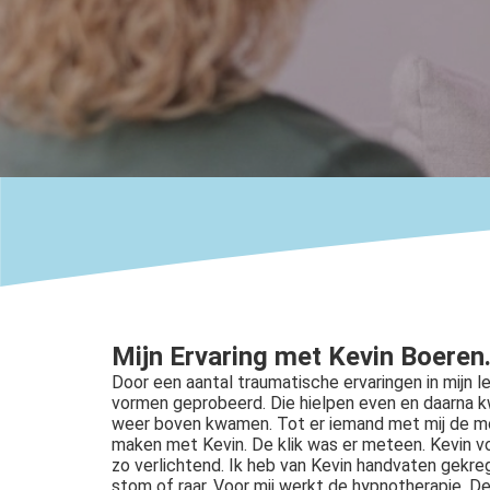
ezoeker.
Voorkeuren opslaan
Mijn Ervaring met Kevin Boeren
Door een aantal traumatische ervaringen in mijn leve
vormen geprobeerd. Die hielpen even en daarna 
weer boven kwamen. Tot er iemand met mij de mog
maken met Kevin. De klik was er meteen. Kevin vo
zo verlichtend. Ik heb van Kevin handvaten gekrege
stom of raar. Voor mij werkt de hypnotherapie. De