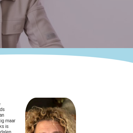
e
eds
an
tig maar
ks is
 dalen