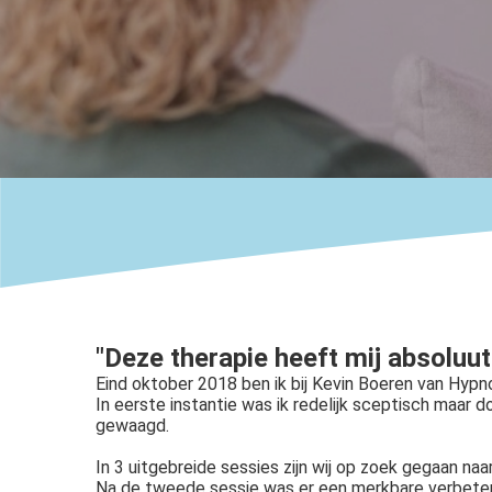
ezoeker.
Voorkeuren opslaan
"Deze therapie heeft mij absoluut
Eind oktober 2018 ben ik bij Kevin Boeren van Hyp
In eerste instantie was ik redelijk sceptisch maar 
gewaagd.
In 3 uitgebreide sessies zijn wij op zoek gegaan n
Na de tweede sessie was er een merkbare verbeterin