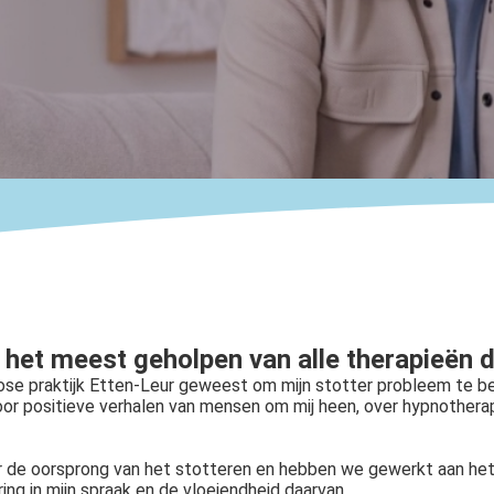
 het meest geholpen van alle therapieën d
nose praktijk Etten-Leur geweest om mijn stotter probleem te b
door positieve verhalen van mensen om mij heen, over hypnothera
aar de oorsprong van het stotteren en hebben we gewerkt aan he
g in mijn spraak en de vloeiendheid daarvan.