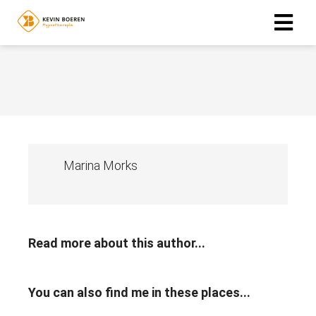
ngen
 policy
Marina Morks
oneel
onele
s zijn
kelijk om
bsite te
Read more about this author...
ken. Ze
 gebruikt
asisfuncties
You can also find me in these places...
der deze