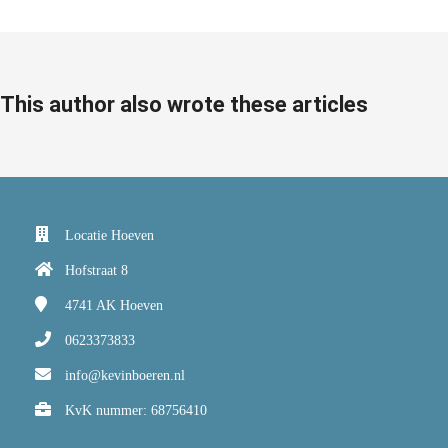
s kan de
e niet
oneren.
ieken
This author also wrote these articles
ische
s worden
kt om
em
tie te
Locatie Hoeven
elen over
Hofstraat 8
drag van
zoeker op
4741 AK
Hoeven
site.
0623373833
ing
info@kevinboeren.nl
ingcookies
KvK nummer: 68756410
 gebruikt
oekers te