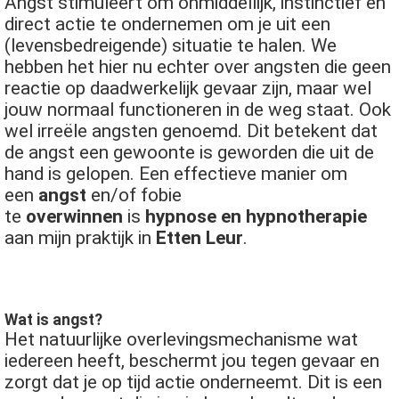
Angst stimuleert om onmiddellijk, instinctief en
 op de
direct actie te ondernemen om je uit een
e. Hierdoor
(levensbedreigende) situatie te halen. We
 website-
hebben het hier nu echter over angsten die geen
ren
reactie op daadwerkelijk gevaar zijn, maar wel
nte
jouw normaal functioneren in de weg staat. Ook
enties
wel irreële angsten genoemd. Dit betekent dat
gebaseerd
de angst een gewoonte is geworden die uit de
 gedrag van
hand is gelopen. Een effectieve manier om
ezoeker.
een
angst
en/of fobie
te
overwinnen
is
hypnose en hypnotherapie
aan mijn praktijk in
Etten Leur
.
uren
Wat is angst?
Het natuurlijke overlevingsmechanisme wat
iedereen heeft, beschermt jou tegen gevaar en
zorgt dat je op tijd actie onderneemt. Dit is een