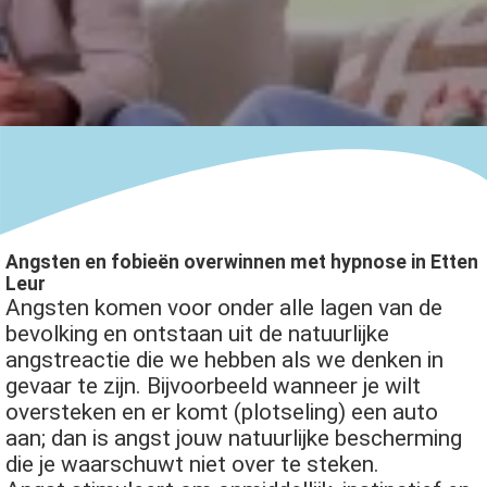
s kan de
e niet
oneren.
ieken
ische
s worden
kt om
em
tie te
Angsten en fobieën overwinnen met hypnose in Etten
elen over
Leur
drag van
Angsten komen voor onder alle lagen van de
zoeker op
bevolking en ontstaan uit de natuurlijke
site.
angstreactie die we hebben als we denken in
gevaar te zijn. Bijvoorbeeld wanneer je wilt
ing
oversteken en er komt (plotseling) een auto
ingcookies
aan; dan is angst jouw natuurlijke bescherming
 gebruikt
die je waarschuwt niet over te steken.
oekers te